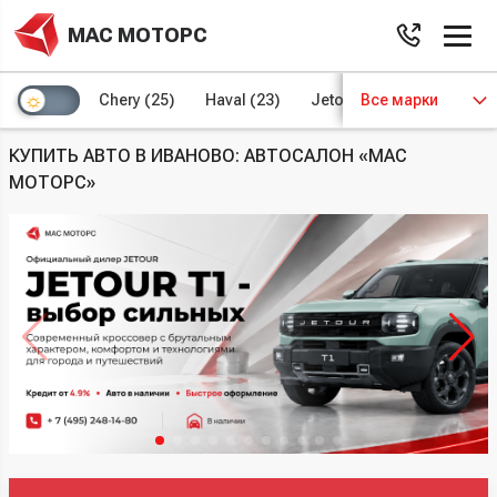
МАС МОТОРС
Chery
(25)
Haval
(23)
Jetour
Все марки
(8)
Kaiyi
(4)
КУПИТЬ АВТО В ИВАНОВО: АВТОСАЛОН «МАС
МОТОРС»