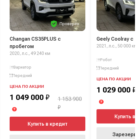
Проверен
Changan CS35PLUS с
Geely Coolray с 
пробегом
2021, л.с., 50 000 км
2020, л.с., 49 240 км
Робот
Вариатор
Передний
Передний
ЦЕНА ПО АКЦИИ
ЦЕНА ПО АКЦИИ
1 029 000
₽
1 049 000
₽
1 153 900
?
₽
?
Купить в 
Купить в кредит
Зарезерви