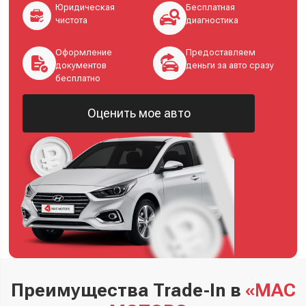
Юридическая
Бесплатная
чистота
диагностика
Оформление
Предоставляем
документов
деньги за авто сразу
бесплатно
Оценить мое авто
Преимущества Trade-In в
«МАС