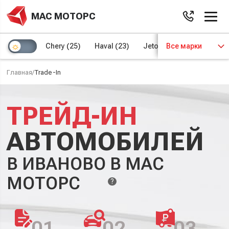
МАС МОТОРС
Chery
(25)
Haval
(23)
Jetour
Все марки
(8)
Kaiyi
(4)
Главная
/
Trade-In
ТРЕЙД-ИН
АВТОМОБИЛЕЙ
В ИВАНОВО В МАС
МОТОРС
?
01
02
03