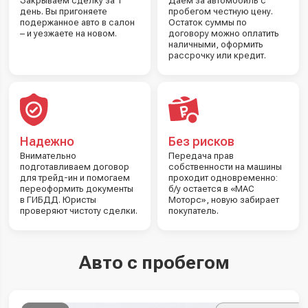
Закрываем сделку за 1
Даем за автомобиль с
день. Вы пригоняете
пробегом честную цену.
подержанное авто в салон
Остаток суммы по
– и уезжаете на новом.
договору можно оплатить
наличными, оформить
рассрочку или кредит.
Надежно
Без рисков
Внимательно
Передача прав
подготавливаем договор
собственности на машины
для трейд-ин и помогаем
проходит одновременно:
переоформить документы
б/у остается в «МАС
в ГИБДД. Юристы
Моторс», новую забирает
проверяют чистоту сделки.
покупатель.
Авто с пробегом