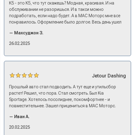
трейд-ин быстрый. Камри пригнал, сдал, Сонату
K5 - это K5, что тут скажешь? Модная, красивая. И на
выбрали, оформили все, кредит, договор, страховку. На
обслуживании не разоришься. И в такси можно
все про все несколько дней: зайти узнать, приехать
подработать, если надо будет. А в МАС Моторс мне все
оформляться, забрать машину на выдаче.
понравилось. Оформление было долгое. Весь день ушел
на покупку. Но это ладно. Посидели, кофе попили. Зато
— Махсуджон З.
в документах порядок. И кредит дали без проблем. И
еще ОСАГО и КАСКО оформили. Зато на выдаче такие
26.02.2025
эмоции. Ну, еле сдержался. Красивая машина!
Jetour
Dashing
Прошлый авто стал подводить. А тут еще и утильсбор
растет! Решил, что пора. Стал смотреть. Был Kia
Sportage. Хотелось посолиднее, покомфортнее - и
повместительнее. Зашел прицениться в МАС Моторс.
Менеджер предложил «выбрать спиной». Сел в Дашинг -
— Иван А.
и прям мое! Даже не скажешь, что «китаец». Прям не
вылезая из него и порешали. Спортэйдж в трейд-ин
20.02.2025
забрали, я его пригнал на следующий день. Все быстро