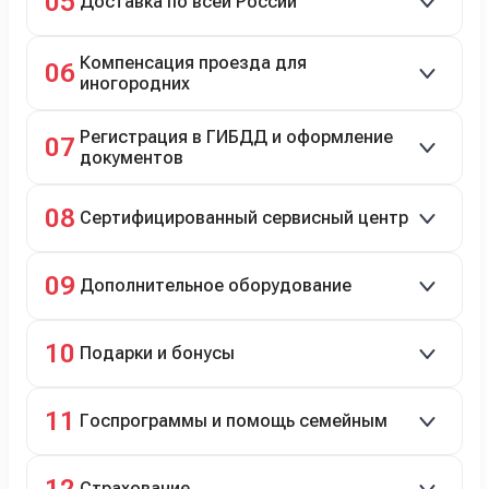
05
Доставка по всей России
Автовозом, Ж/Д, морем или перегоном водителем.
Компенсация проезда для
06
иногородних
До 20 000 руб. при предъявлении билетов.
Регистрация в ГИБДД и оформление
07
документов
Полное сопровождение.
08
Сертифицированный сервисный центр
Гарантийное и постгарантийное ТО, кузовной и
09
Дополнительное оборудование
технический ремонт.
Дооснащение аксессуарами и оборудованием.
10
Подарки и бонусы
Комплект зимней резины в подарок, скидки по
11
Госпрограммы и помощь семейным
программе лояльности.
Скидки на первый или семейный автомобиль.
12
Страхование