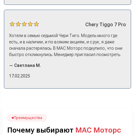
оформили, и готово.
Chery
Tiggo 7 Pro
Хотели в семью седьмой Чери Тиго. Модель много где
есть, и в наличии, и по всяким акциям, и с рук, я даже
сначала растерялась. В МАС Моторс подкупило, что они
быстро откликнулись. Менеджер пригласил посмотреть
комплектации в наличии, ну и просто посидеть в ней,
— Светлана М.
примериться. Нам тут недалеко, пришли в салон - и в тот
же день купили машину! Неожиданно, но довольны! Все
17.02.2025
прошло классно: посмотрели Чери, посмотрели другие
кроссоверы б/у в ту же цену, посидели, подумали,
посчитали с кредитным специалистом. Анечку мы,
наверно, часа два мучили вопросами). Решили, что
лучше немного переплатить за новую, зато без пробега.
Наша Тигоша уже нас радует! Спасибо нашему
менеджеру Сергею, профессионал своего дела!
Преимущества
Почему выбирают
МАС Моторс