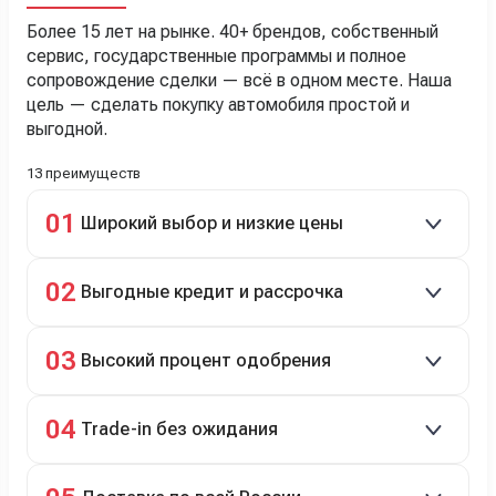
Более 15 лет на рынке. 40+ брендов, собственный
сервис, государственные программы и полное
сопровождение сделки — всё в одном месте. Наша
цель — сделать покупку автомобиля простой и
выгодной.
13 преимуществ
01
Широкий выбор и низкие цены
Скидки до 40%, более 40 брендов, новые и
02
Выгодные кредит и рассрочка
подержанные авто.
Кредит до 8 лет под 4,9% (до 3,5 млн руб.),
03
Высокий процент одобрения
рассрочка 0% на 2 года при первом взносе 35–50%.
98% заявок на кредит успешно одобряются.
04
Trade-in без ожидания
Зачёт рыночной стоимости старого авто сразу.