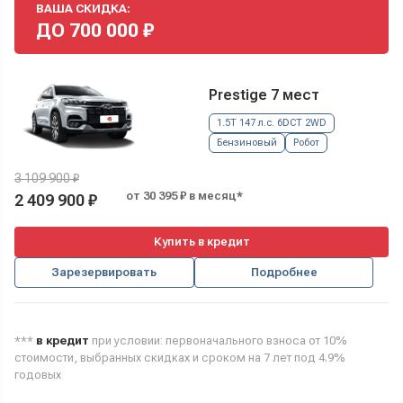
ВАША СКИДКА:
ДО
700 000
₽
Prestige 7 мест
1.5T 147 л.с. 6DCT 2WD
Бензиновый
Робот
3 109 900 ₽
от 30 395 ₽ в месяц*
2 409 900 ₽
Купить в кредит
Зарезервировать
Подробнее
***
в кредит
при условии: первоначального взноса от 10%
стоимости, выбранных скидках и сроком на 7 лет под 4.9%
годовых