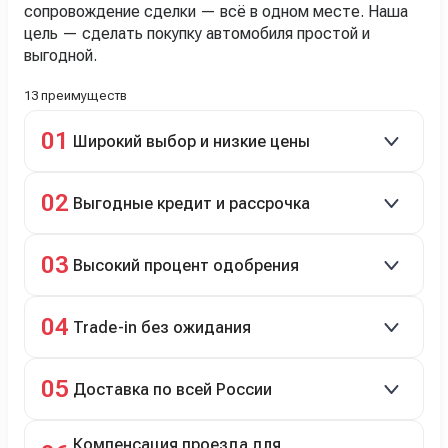
сопровождение сделки — всё в одном месте. Наша
цель — сделать покупку автомобиля простой и
выгодной.
13 преимуществ
01
Широкий выбор и низкие цены
Скидки до 40%, более 40 брендов, новые и
02
Выгодные кредит и рассрочка
подержанные авто.
Кредит до 8 лет под 4,9% (до 3,5 млн руб.),
03
Высокий процент одобрения
рассрочка 0% на 2 года при первом взносе 35–50%.
98% заявок на кредит успешно одобряются.
04
Trade-in без ожидания
Зачёт рыночной стоимости старого авто сразу.
05
Доставка по всей России
Автовозом, Ж/Д, морем или перегоном водителем.
Компенсация проезда для