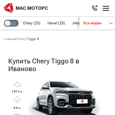
МАС МОТОРС
Chery
(25)
Haval
(23)
Jetour
Все марки
(8)
Kaiyi
(4)
Главная
/
Chery
/
Tiggo 8
Купить Chery Tiggo 8 в
Иваново
147 л.с.
9.8 с.